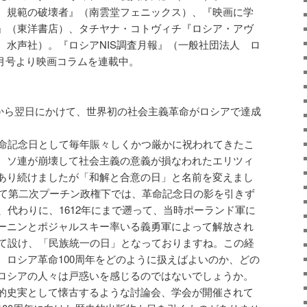
 規範の破壊者』（南雲堂フェニックス）、『映画に学
』（東洋書店）、タチヤナ・コトヴィチ『ロシア・アヴ
、水声社）。『ロシアNIS調査月報』（一般社団法人 ロ
12月号より映画コラムを連載中。
暦）から翌日にかけて、世界初の社会主義革命がロシアで達成
革命記念日として毎年賑々しくかつ厳かに祝われてきたこ
、ソ連が崩壊して社会主義の意義が損なわれたエリツィ
あり続けましたが「和解と合意の日」と名前を変えまし
やがて第二次プーチン政権下では、革命記念日の影を引きず
、代わりに、1612年にまで遡って、当時ポーランド軍に
ーニンとポジャルスキー率いる義勇軍によって解放され
して設け、「民族統一の日」となっておりますね。この経
、ロシア革命100周年をどのように扱えばよいのか、どの
ロシアの人々は戸惑いを感じるのではないでしょうか。
的史実として懐古するような討論会、学会が開催されて