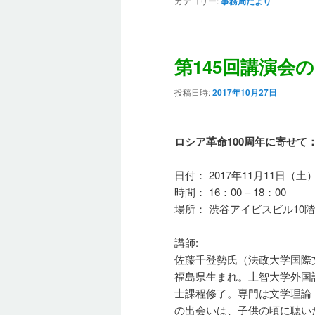
カテゴリー:
事務局だより
第145回講演会
投稿日時:
2017年10月27日
ロシア革命
100
周年に寄せて
日付： 2017年11月11日（土
時間： 16：00 – 18：00
場所： 渋谷アイビスビル10
講師:
佐藤千登勢氏（法政大学国際
福島県生まれ。上智大学外国
士課程修了。専門は文学理論
の出会いは、子供の頃に聴いた