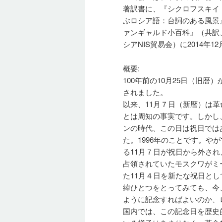
著訳書に、『シクロフスキイ
ぶロシア語：台詞のある風景
ァンギャルド小百科』（共訳
シアNIS貿易会）に2014年
概要:
100年前の10月25日（旧
されました。
以来、11月７日（新暦）は
とは周知の事実です。しかし
ンの時代、この日は祝日では
た。1996年のことです。
る11月７日が祝日から外され
占領されていたモスクワがミ
た11月４日を新たな祝日と
緯ひとつをとってみても、今
ように記念すればよいのか、
国内では、この記念日を歴史