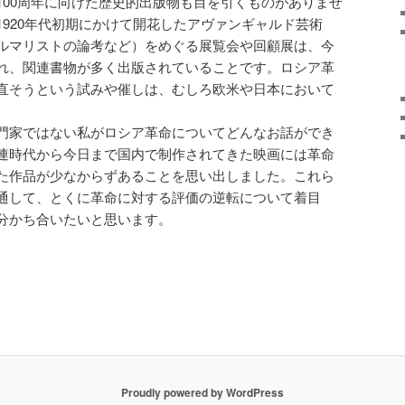
100周年に向けた歴史的出版物も目を引くものがありませ
920年代初期にかけて開花したアヴァンギャルド芸術
ルマリストの論考など）をめぐる展覧会や回顧展は、今
れ、関連書物が多く出版されていることです。ロシア革
直そうという試みや催しは、むしろ欧米や日本において
。
門家ではない私がロシア革命についてどんなお話ができ
連時代から今日まで国内で制作されてきた映画には革命
た作品が少なからずあることを思い出しました。これら
通して、とくに革命に対する評価の逆転について着目
分かち合いたいと思います。
Proudly powered by WordPress