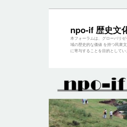
メ
サ
イ
ブ
ン
コ
npo-if 歴
コ
ン
本フォーラムは、グローバリゼ
ン
テ
域の歴史的な価値 を持つ民衆
テ
ン
に寄与することを目的としてい
ン
ツ
ツ
へ
へ
移
移
動
動