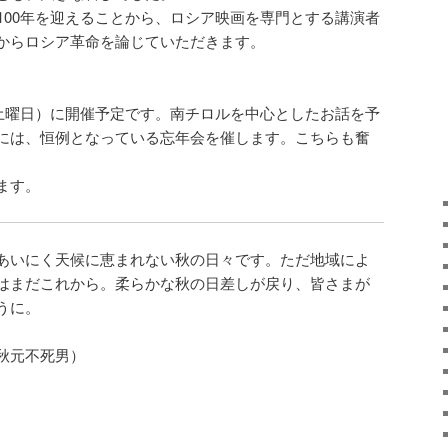
100年を迎えることから、ロシア映画を専門とする講演者
からロシア革命を論じていただきます。
。
3土曜日）に開催予定です。南チロルを中心としたお話を予
には、恒例となっている忘年会を催します。こちらも奮
ます。
あいにく天候に恵まれない秋の日々です。ただ地域によ
はまだこれから。柔らかな秋の日差しが戻り、皆さまが
うに。
秋元不死男）