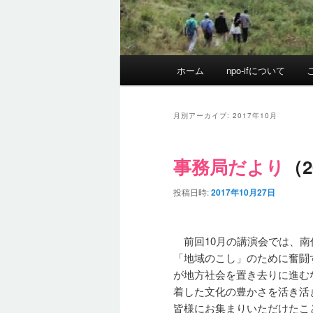
メ
ホーム
npo-ifについて
イ
ン
メ
月別アーカイブ:
2017年10月
ニ
ュ
事務局だより
（2
ー
投稿日時:
2017年10月27日
前回10月の講演会では、南
「地域のこし」のために奮闘
が地方社会を置き去りに進む
着した文化の豊かさを活き活
皆様にお集まりいただけたこ