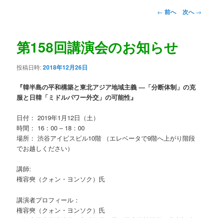
ュ
投
←
前へ
次へ
→
ー
稿
ナ
ビ
第158回講演会のお知らせ
ゲ
ー
投稿日時:
2018年12月26日
シ
ョ
『韓半島の平和構築と東北アジア地域主義 ―「分断体制」の克
ン
服と日韓「ミドルパワー外交」の可能性』
日付： 2019年1月12日（土）
時間： 16：00 – 18：00
場所： 渋谷アイビスビル10階 （エレベータで9階へ上がり階段
でお越しください）
講師:
権容奭（クォン・ヨンソク）氏
講演者プロフィール：
権容奭（クォン・ヨンソク）氏