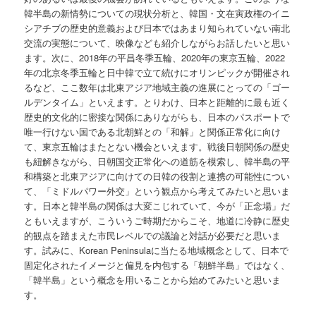
韓半島の新情勢についての現状分析と、韓国・文在寅政権のイニ
シアチブの歴史的意義および日本ではあまり知られていない南北
交流の実態について、映像なども紹介しながらお話したいと思い
ます。次に、2018年の平昌冬季五輪、2020年の東京五輪、2022
年の北京冬季五輪と日中韓で立て続けにオリンピックが開催され
るなど、ここ数年は北東アジア地域主義の進展にとっての「ゴー
ルデンタイム」といえます。とりわけ、日本と距離的に最も近く
歴史的文化的に密接な関係にありながらも、日本のパスポートで
唯一行けない国である北朝鮮との「和解」と関係正常化に向け
て、東京五輪はまたとない機会といえます。戦後日朝関係の歴史
も紐解きながら、日朝国交正常化への道筋を模索し、韓半島の平
和構築と北東アジアに向けての日韓の役割と連携の可能性につい
て、「ミドルパワー外交」という観点から考えてみたいと思いま
す。日本と韓半島の関係は大変こじれていて、今が「正念場」だ
ともいえますが、こういうご時期だからこそ、地道に冷静に歴史
的観点を踏まえた市民レベルでの議論と対話が必要だと思いま
す。試みに、Korean Peninsulaに当たる地域概念として、日本で
固定化されたイメージと偏見を内包する「朝鮮半島」ではなく、
「韓半島」という概念を用いることから始めてみたいと思いま
す。