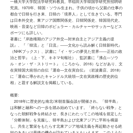
一橋大学大学院法学研究科教員。早稲田大学韓国学研究所招聘研
究員。1970年、韓国・ソウル生まれ。子供の頃から父親の仕事の
都合で日韓を行き来、日韓の「境界人」として生きている。専門
は日本外交史、東アジア国際関係史、日韓関係史、韓国現代史。
映画・音楽など日韓のポピュラー・カルチャーやサッカーなどス
ポーツにも詳しい。
著書に『岸政権期のアジア外交―対米自主とアジア主義の逆
説』、『「韓流」と「日流」――文化から読み解く日韓新時代』
（NHKブックス）、訳書に『イ・サンの夢見た世界――正祖の政
治と哲学』（上・下、キネマ旬報社）、監訳書に『沸点―ソウ
ル・オン・ザ・ストリート』（ころから、2016）などがあり、文
在寅韓国大統領の自伝『運命―文在寅自伝』（岩波書店、2018）
に「運命に導かれたキャンドル大統領―文在寅政権の歴史的位
相」と題する解説文を掲載している。
概要:
2018年に歴史的な南北/米朝首脳会談が開催され、「韓半島」
は和解と融和への一歩を踏み始めています。「終らない戦争」と
なった朝鮮戦争を終結させ、長きにわたってこの地域を規定した
「分断体制」を克服し、韓半島および北東アジアに平和を構築
し、共生と繁栄をもたらす北東アジア地域主義を再起動させる絶
好のあるいは最後の機会が訪れているともいえます。このような