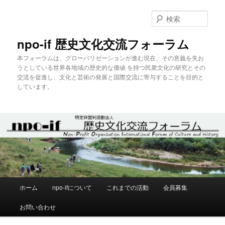
メ
イ
検
ン
索
コ
npo-if 歴史文化交流フォーラム
ン
本フォーラムは、グローバリゼーションが進む現在、その意義を失お
テ
うとしている世界各地域の歴史的な価値 を持つ民衆文化の研究とその
ン
交流を促進し、文化と芸術の発展と国際交流に寄与することを目的と
ツ
しています。
へ
移
動
メ
ホーム
npo-ifについて
これまでの活動
会員募集
イ
ン
お問い合わせ
メ
ニ