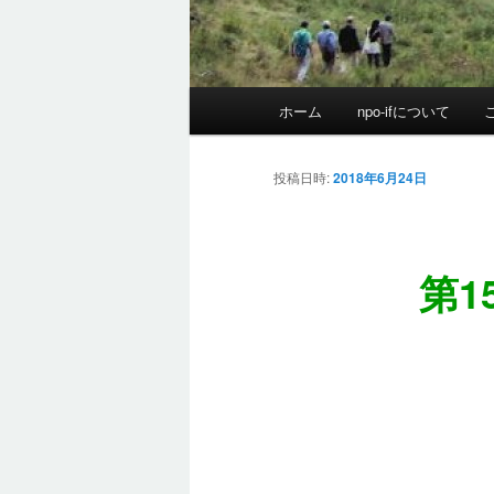
メ
ホーム
npo-ifについて
イ
ン
メ
投稿日時:
2018年6月24日
ニ
ュ
ー
第1