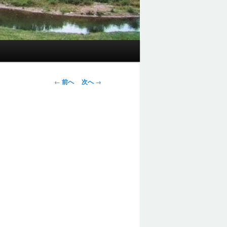
投
←
前へ
次へ
→
稿
ナ
ビ
ゲ
ー
シ
ョ
ン