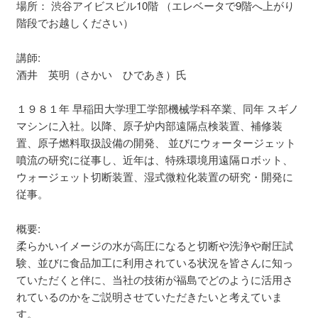
場所： 渋谷アイビスビル10階 （エレベータで9階へ上がり
階段でお越しください）
講師:
酒井 英明（さかい ひであき）氏
１９８１年 早稲田大学理工学部機械学科卒業、同年 スギノ
マシンに入社。以降、原子炉内部遠隔点検装置、補修装
置、原子燃料取扱設備の開発、 並びにウォータージェット
噴流の研究に従事し、近年は、特殊環境用遠隔ロボット、
ウォージェット切断装置、湿式微粒化装置の研究・開発に
従事。
概要:
柔らかいイメージの水が高圧になると切断や洗浄や耐圧試
験、
並びに食品加工に利用されている状況を皆さんに知っ
ていただくと
伴に、
当社の技術が福島でどのように活用さ
れているのかをご説明させて
いただきたいと考えていま
す。