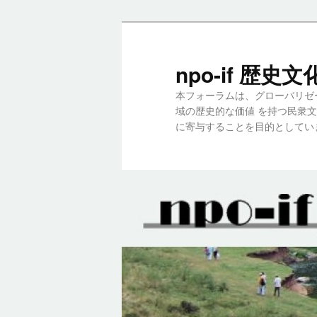
メ
イ
ン
npo-if 歴
コ
本フォーラムは、グローバリゼ
ン
域の歴史的な価値 を持つ民衆
テ
に寄与することを目的としてい
ン
ツ
へ
移
動