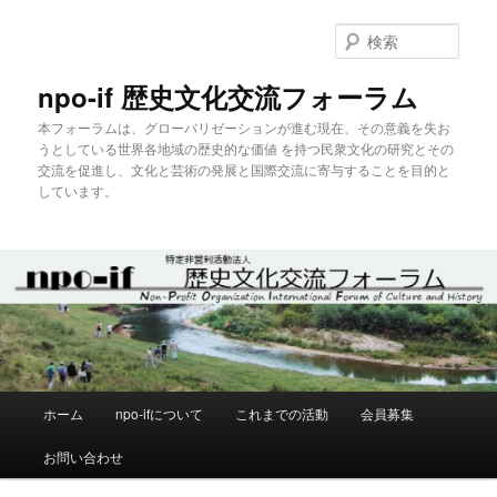
メ
イ
検
ン
索
コ
npo-if 歴史文化交流フォーラム
ン
本フォーラムは、グローバリゼーションが進む現在、その意義を失お
テ
うとしている世界各地域の歴史的な価値 を持つ民衆文化の研究とその
ン
交流を促進し、文化と芸術の発展と国際交流に寄与することを目的と
ツ
しています。
へ
移
動
メ
ホーム
npo-ifについて
これまでの活動
会員募集
イ
ン
お問い合わせ
メ
ニ