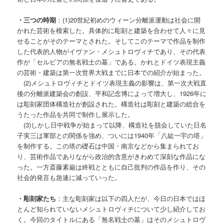
・三つの時期
：(1)20世紀初めのウィーン分離派運動は社会に開
かれた芸術を模索した。具体的に彫刻と建築を合わせて人々に見
せることがそのテーマとされた。そしてこのテーマで作品を制作
した代表的人物がイヴァン・メシュトロヴィチであり、その代表
作が「セルビアの無名戦士の墓」である。かれとドイツ表現主義
の芸術・建築は第一次世界大戦までに日本での紹介が始まった。
(2)メシュトロヴィチとドイツ表現主義の影響は、第一次大戦直
後の分離派建築会の創設、平和記念博によって増大し、1926年に
は彫刻家団体構造社が創設された。構造社は彫刻と建築の総合を
うたった作品を共同で制作し展示した。
(3)しかし日中戦争が始まって以降、構造社を脱会していた日名
子実三は軍部との関係を強め、ついには1940年「八紘一宇の塔」
を制作する。この塔の礎石は中国・南京などから集まられてお
り、芸術作品でありながら政治的含意がきわめて深刻な作品にな
った。一方斎藤素巌は終戦とともに自己批判の作品を作り、その
社会的発言も急速に減っていった。
・彫刻家たち
：主な彫刻家は以下の四人だが、今日の日本ではほ
とんど知られていないメシュトロヴィチについて少し紹介してお
く。今回のタイトルにある「無名戦士の墓」はそのメシュトロヴ