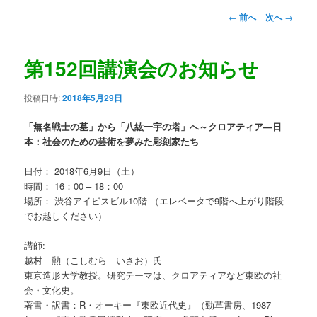
ュ
投
←
前へ
次へ
→
ー
稿
ナ
ビ
第152回講演会のお知らせ
ゲ
ー
投稿日時:
2018年5月29日
シ
ョ
「無名戦士の墓」から「八紘一宇の塔」へ～クロアティア―日
ン
本：社会のための芸術を夢みた彫刻家たち
日付： 2018年6月9日（土）
時間： 16：00 – 18：00
場所： 渋谷アイビスビル10階 （エレベータで9階へ上がり階段
でお越しください）
講師:
越村 勲（こしむら いさお）氏
東京造形大学教授。研究テーマは、クロアティアなど東欧の社
会・文化史。
著書・訳書：R・オーキー『東欧近代史』（勁草書房、1987