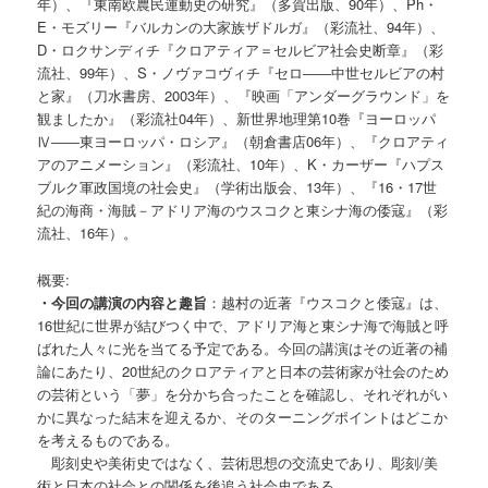
年）、『東南欧農民運動史の研究』（多賀出版、90年）、Ph・
E・モズリー『バルカンの大家族ザドルガ』（彩流社、94年）、
D・ロクサンディチ『クロアティア＝セルビア社会史断章』（彩
流社、99年）、S・ノヴァコヴィチ『セロ――中世セルビアの村
と家』（刀水書房、2003年）、『映画「アンダーグラウンド」を
観ましたか』（彩流社04年）、新世界地理第10巻『ヨーロッパ
Ⅳ――東ヨーロッパ・ロシア』（朝倉書店06年）、『クロアティ
アのアニメーション』（彩流社、10年）、K・カーザー『ハプス
ブルク軍政国境の社会史』（学術出版会、13年）、『16・17世
紀の海商・海賊－アドリア海のウスコクと東シナ海の倭寇』（彩
流社、16年）。
概要:
・今回の講演の内容と趣旨
：越村の近著『ウスコクと倭寇』は、
16世紀に世界が結びつく中で、アドリア海と東シナ海で海賊と呼
ばれた人々に光を当てる予定である。今回の講演はその近著の補
論にあたり、20世紀のクロアティアと日本の芸術家が社会のため
の芸術という「夢」を分かち合ったことを確認し、それぞれがい
かに異なった結末を迎えるか、そのターニングポイントはどこか
を考えるものである。
彫刻史や美術史ではなく、芸術思想の交流史であり、彫刻/美
術と日本の社会との関係を後追う社会史である。