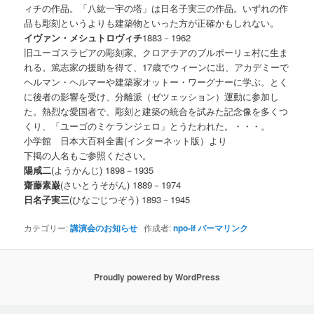
ィチの作品。「八紘一宇の塔」は日名子実三の作品。いずれの作
品も彫刻というよりも建築物といった方が正確かもしれない。
イヴァン・メシュトロヴィチ
1883－1962
旧ユーゴスラビアの彫刻家。クロアチアのブルポーリェ村に生ま
れる。篤志家の援助を得て、17歳でウィーンに出、アカデミーで
ヘルマン・ヘルマーや建築家オットー・ワーグナーに学ぶ。とく
に後者の影響を受け、分離派（ゼツェッション）運動に参加し
た。熱烈な愛国者で、彫刻と建築の統合を試みた記念像を多くつ
くり、「ユーゴのミケランジェロ」とうたわれた。・・・。
小学館 日本大百科全書(インターネット版）より
下掲の人名もご参照ください。
陽咸二
(ようかんじ) 1898－1935
齋藤素巌
(さいとうそがん) 1889－1974
日名子実三
(ひなごじつぞう) 1893－1945
カテゴリー:
講演会のお知らせ
作成者:
npo-if
パーマリンク
Proudly powered by WordPress